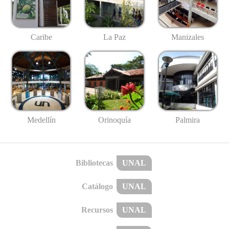
Caribe
La Paz
Manizales
Medellín
Palmira
Orinoquía
Bibliotecas
UNAL
Catálogo
UNAL
Recursos
UNAL