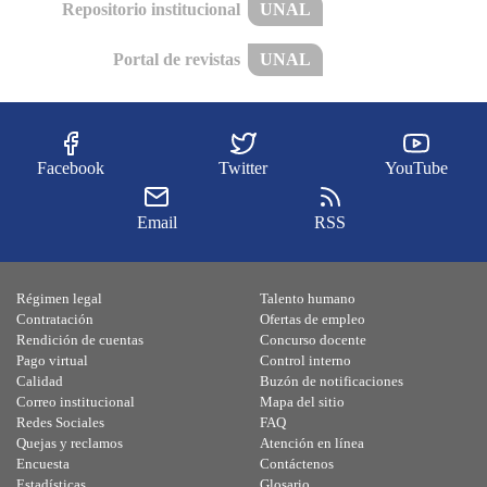
Repositorio institucional
UNAL
Portal de revistas
UNAL
Facebook
Twitter
YouTube
Email
RSS
Régimen legal
Talento humano
Contratación
Ofertas de empleo
Rendición de cuentas
Concurso docente
Pago virtual
Control interno
Calidad
Buzón de notificaciones
Correo institucional
Mapa del sitio
Redes Sociales
FAQ
Quejas y reclamos
Atención en línea
Encuesta
Contáctenos
Estadísticas
Glosario