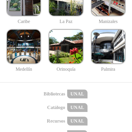
Caribe
La Paz
Manizales
Medellín
Palmira
Orinoquía
Bibliotecas
UNAL
Catálogo
UNAL
Recursos
UNAL