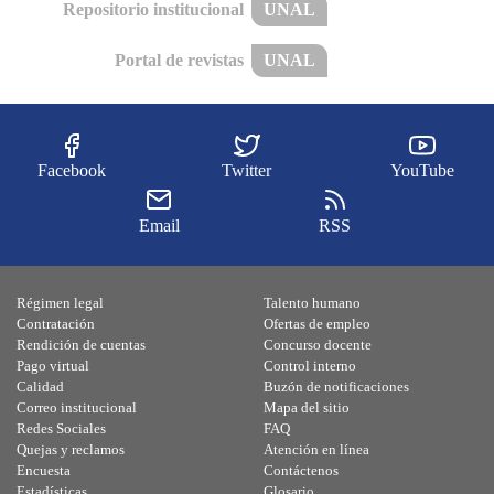
Repositorio institucional
UNAL
Portal de revistas
UNAL
Facebook
Twitter
YouTube
Email
RSS
Régimen legal
Talento humano
Contratación
Ofertas de empleo
Rendición de cuentas
Concurso docente
Pago virtual
Control interno
Calidad
Buzón de notificaciones
Correo institucional
Mapa del sitio
Redes Sociales
FAQ
Quejas y reclamos
Atención en línea
Encuesta
Contáctenos
Estadísticas
Glosario