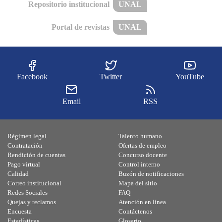
Repositorio institucional
UNAL
Portal de revistas
UNAL
Facebook
Twitter
YouTube
Email
RSS
Régimen legal
Talento humano
Contratación
Ofertas de empleo
Rendición de cuentas
Concurso docente
Pago virtual
Control interno
Calidad
Buzón de notificaciones
Correo institucional
Mapa del sitio
Redes Sociales
FAQ
Quejas y reclamos
Atención en línea
Encuesta
Contáctenos
Estadísticas
Glosario