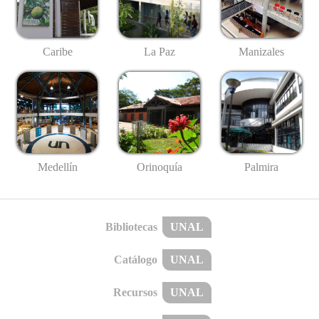
Caribe
La Paz
Manizales
Medellín
Palmira
Orinoquía
Bibliotecas
UNAL
Catálogo
UNAL
Recursos
UNAL