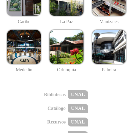
Caribe
La Paz
Manizales
Medellín
Palmira
Orinoquía
Bibliotecas
UNAL
Catálogo
UNAL
Recursos
UNAL