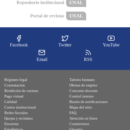
Repositorio institucional
UNAL
Portal de revistas
UNAL
Facebook
Twitter
YouTube
Email
RSS
Régimen legal
Talento humano
Contratación
Ofertas de empleo
Rendición de cuentas
Concurso docente
Pago virtual
Control interno
Calidad
Buzón de notificaciones
Correo institucional
Mapa del sitio
Redes Sociales
FAQ
Quejas y reclamos
Atención en línea
Encuesta
Contáctenos
Estadísticas
Glosario