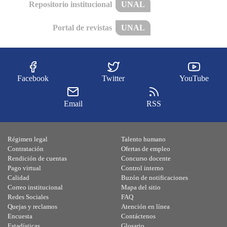
Repositorio institucional
UNAL
Portal de revistas
UNAL
Facebook
Twitter
YouTube
Email
RSS
Régimen legal
Talento humano
Contratación
Ofertas de empleo
Rendición de cuentas
Concurso docente
Pago virtual
Control interno
Calidad
Buzón de notificaciones
Correo institucional
Mapa del sitio
Redes Sociales
FAQ
Quejas y reclamos
Atención en línea
Encuesta
Contáctenos
Estadísticas
Glosario