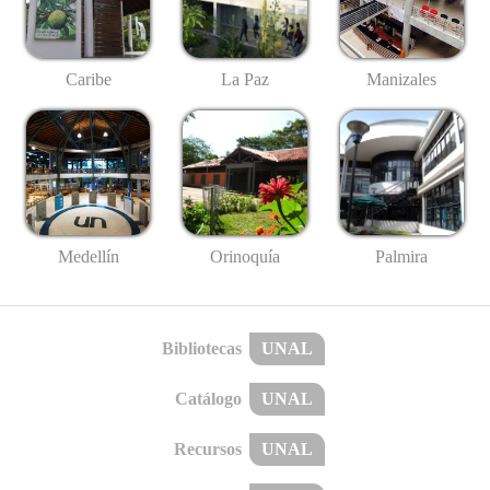
Caribe
La Paz
Manizales
Medellín
Palmira
Orinoquía
Bibliotecas
UNAL
Catálogo
UNAL
Recursos
UNAL