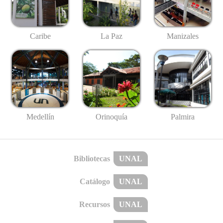
Caribe
La Paz
Manizales
Medellín
Palmira
Orinoquía
Bibliotecas
UNAL
Catálogo
UNAL
Recursos
UNAL