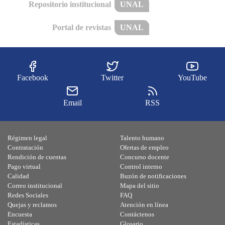
Repositorio institucional
UNAL
Portal de revistas
UNAL
Facebook
Twitter
YouTube
Email
RSS
Régimen legal
Talento humano
Contratación
Ofertas de empleo
Rendición de cuentas
Concurso docente
Pago virtual
Control interno
Calidad
Buzón de notificaciones
Correo institucional
Mapa del sitio
Redes Sociales
FAQ
Quejas y reclamos
Atención en línea
Encuesta
Contáctenos
Estadísticas
Glosario