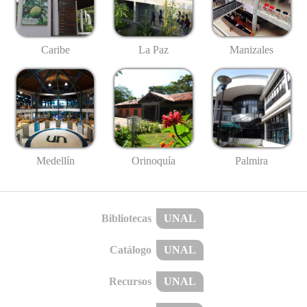
Caribe
La Paz
Manizales
Medellín
Palmira
Orinoquía
Bibliotecas
UNAL
Catálogo
UNAL
Recursos
UNAL