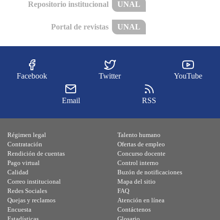
Repositorio institucional
UNAL
Portal de revistas
UNAL
Facebook
Twitter
YouTube
Email
RSS
Régimen legal
Talento humano
Contratación
Ofertas de empleo
Rendición de cuentas
Concurso docente
Pago virtual
Control interno
Calidad
Buzón de notificaciones
Correo institucional
Mapa del sitio
Redes Sociales
FAQ
Quejas y reclamos
Atención en línea
Encuesta
Contáctenos
Estadísticas
Glosario