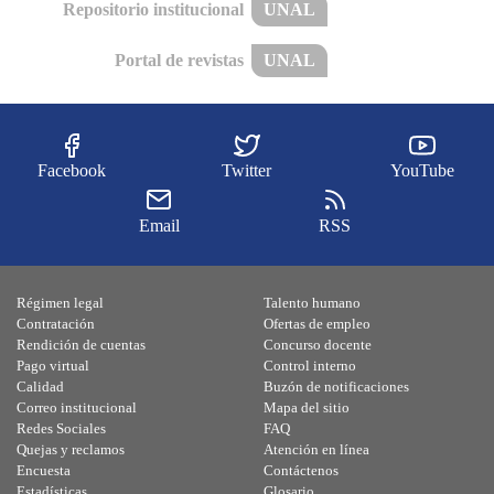
Repositorio institucional
UNAL
Portal de revistas
UNAL
Facebook
Twitter
YouTube
Email
RSS
Régimen legal
Talento humano
Contratación
Ofertas de empleo
Rendición de cuentas
Concurso docente
Pago virtual
Control interno
Calidad
Buzón de notificaciones
Correo institucional
Mapa del sitio
Redes Sociales
FAQ
Quejas y reclamos
Atención en línea
Encuesta
Contáctenos
Estadísticas
Glosario