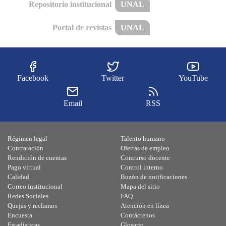
Repositorio institucional
UNAL
Portal de revistas
UNAL
Facebook
Twitter
YouTube
Email
RSS
Régimen legal
Talento humano
Contratación
Ofertas de empleo
Rendición de cuentas
Concurso docente
Pago virtual
Control interno
Calidad
Buzón de notificaciones
Correo institucional
Mapa del sitio
Redes Sociales
FAQ
Quejas y reclamos
Atención en línea
Encuesta
Contáctenos
Estadísticas
Glosario