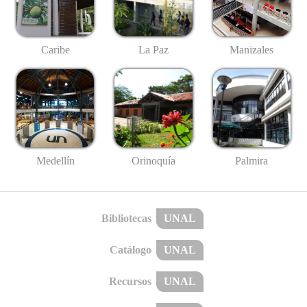
Caribe
La Paz
Manizales
Medellín
Palmira
Orinoquía
Bibliotecas
UNAL
Catálogo
UNAL
Recursos
UNAL