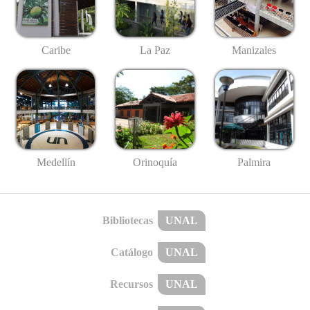
Caribe
La Paz
Manizales
Medellín
Palmira
Orinoquía
Bibliotecas
UNAL
Catálogo
UNAL
Recursos
UNAL