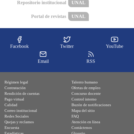
Repositorio institucional
UNAL
Portal de revistas
UNAL
Facebook
Twitter
YouTube
Email
RSS
Régimen legal
Talento humano
Contratación
Ofertas de empleo
Rendición de cuentas
Concurso docente
Pago virtual
Control interno
Calidad
Buzón de notificaciones
Correo institucional
Mapa del sitio
Redes Sociales
FAQ
Quejas y reclamos
Atención en línea
Encuesta
Contáctenos
Estadísticas
Glosario