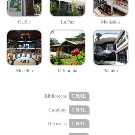
Caribe
La Paz
Manizales
Medellín
Palmira
Orinoquía
Bibliotecas
UNAL
Catálogo
UNAL
Recursos
UNAL