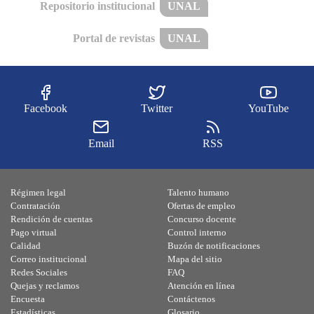
Repositorio institucional
UNAL
Portal de revistas
UNAL
Facebook
Twitter
YouTube
Email
RSS
Régimen legal
Talento humano
Contratación
Ofertas de empleo
Rendición de cuentas
Concurso docente
Pago virtual
Control interno
Calidad
Buzón de notificaciones
Correo institucional
Mapa del sitio
Redes Sociales
FAQ
Quejas y reclamos
Atención en línea
Encuesta
Contáctenos
Estadísticas
Glosario