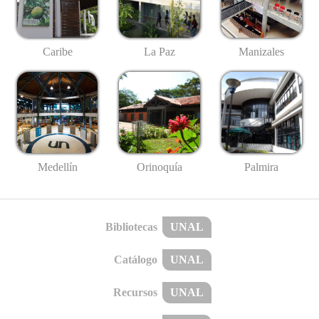
Caribe
La Paz
Manizales
Medellín
Palmira
Orinoquía
Bibliotecas
UNAL
Catálogo
UNAL
Recursos
UNAL