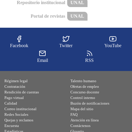
Repositorio institucional
UNAL
Portal de revistas
UNAL
Facebook
Twitter
YouTube
Email
RSS
Régimen legal
Talento humano
Contratación
Ofertas de empleo
Rendición de cuentas
Concurso docente
Pago virtual
Control interno
Calidad
Buzón de notificaciones
Correo institucional
Mapa del sitio
Redes Sociales
FAQ
Quejas y reclamos
Atención en línea
Encuesta
Contáctenos
Estadísticas
Glosario