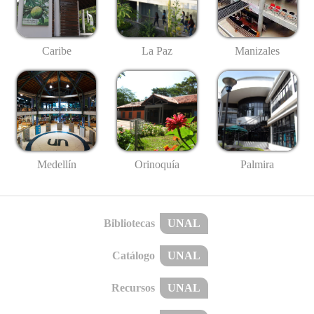
Caribe
La Paz
Manizales
Medellín
Palmira
Orinoquía
Bibliotecas
UNAL
Catálogo
UNAL
Recursos
UNAL