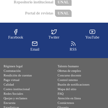
Repositorio institucional
UNAL
Portal de revistas
UNAL
Facebook
Twitter
YouTube
Email
RSS
Régimen legal
Talento humano
Contratación
Ofertas de empleo
Rendición de cuentas
Concurso docente
Pago virtual
Control interno
Calidad
Buzón de notificaciones
Correo institucional
Mapa del sitio
Redes Sociales
FAQ
Quejas y reclamos
Atención en línea
Encuesta
Contáctenos
Estadísticas
Glosario