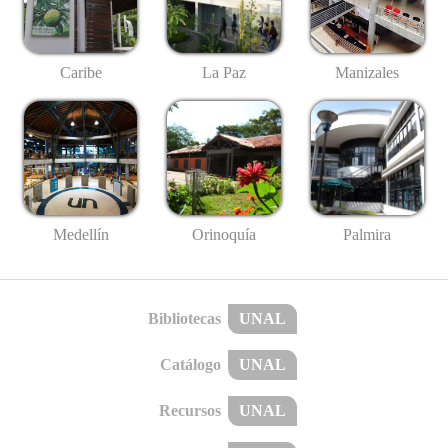
Caribe
La Paz
Manizales
Medellín
Palmira
Orinoquía
Bibliotecas
UNAL
Catálogo
UNAL
Recursos
UNAL