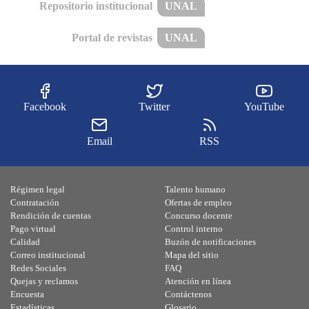
Repositorio institucional
UNAL
Portal de revistas
UNAL
Facebook
Twitter
YouTube
Email
RSS
Régimen legal
Talento humano
Contratación
Ofertas de empleo
Rendición de cuentas
Concurso docente
Pago virtual
Control interno
Calidad
Buzón de notificaciones
Correo institucional
Mapa del sitio
Redes Sociales
FAQ
Quejas y reclamos
Atención en línea
Encuesta
Contáctenos
Estadísticas
Glosario