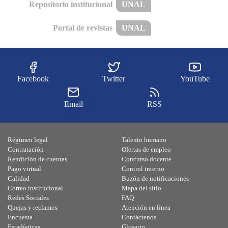
Repositorio institucional
UNAL
Portal de revistas
UNAL
Facebook
Twitter
YouTube
Email
RSS
Régimen legal
Talento humano
Contratación
Ofertas de empleo
Rendición de cuentas
Concurso docente
Pago virtual
Control interno
Calidad
Buzón de notificaciones
Correo institucional
Mapa del sitio
Redes Sociales
FAQ
Quejas y reclamos
Atención en línea
Encuesta
Contáctenos
Estadísticas
Glosario