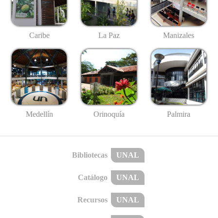
Caribe
La Paz
Manizales
Medellín
Palmira
Orinoquía
Bibliotecas
UNAL
Catálogo
UNAL
Recursos
UNAL