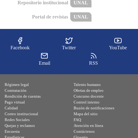
Repositorio institucional
UNAL
Portal de revistas
UNAL
Facebook
Twitter
YouTube
Email
RSS
Régimen legal
Talento humano
Contratación
Ofertas de empleo
Rendición de cuentas
Concurso docente
Pago virtual
Control interno
Calidad
Buzón de notificaciones
Correo institucional
Mapa del sitio
Redes Sociales
FAQ
Quejas y reclamos
Atención en línea
Encuesta
Contáctenos
Estadísticas
Glosario