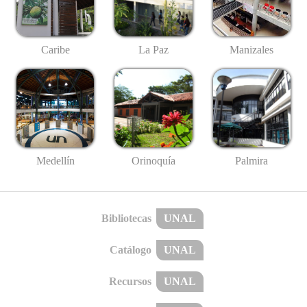
Caribe
La Paz
Manizales
Medellín
Palmira
Orinoquía
Bibliotecas
UNAL
Catálogo
UNAL
Recursos
UNAL