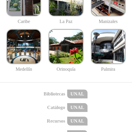
Caribe
La Paz
Manizales
Medellín
Palmira
Orinoquía
Bibliotecas
UNAL
Catálogo
UNAL
Recursos
UNAL