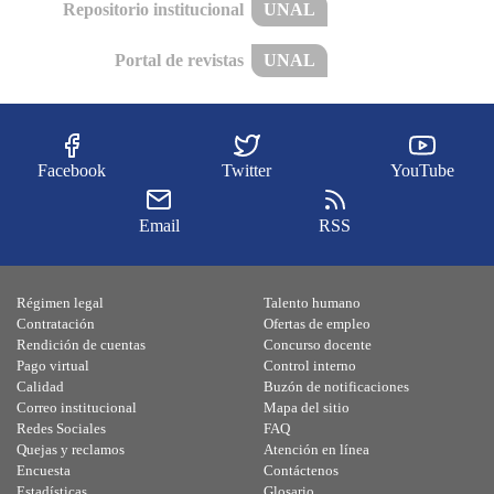
Repositorio institucional
UNAL
Portal de revistas
UNAL
Facebook
Twitter
YouTube
Email
RSS
Régimen legal
Talento humano
Contratación
Ofertas de empleo
Rendición de cuentas
Concurso docente
Pago virtual
Control interno
Calidad
Buzón de notificaciones
Correo institucional
Mapa del sitio
Redes Sociales
FAQ
Quejas y reclamos
Atención en línea
Encuesta
Contáctenos
Estadísticas
Glosario