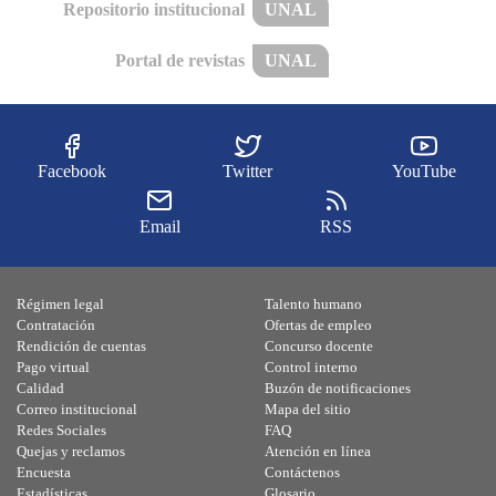
Repositorio institucional
UNAL
Portal de revistas
UNAL
Facebook
Twitter
YouTube
Email
RSS
Régimen legal
Talento humano
Contratación
Ofertas de empleo
Rendición de cuentas
Concurso docente
Pago virtual
Control interno
Calidad
Buzón de notificaciones
Correo institucional
Mapa del sitio
Redes Sociales
FAQ
Quejas y reclamos
Atención en línea
Encuesta
Contáctenos
Estadísticas
Glosario