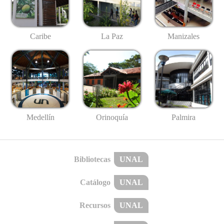
Caribe
La Paz
Manizales
Medellín
Palmira
Orinoquía
Bibliotecas
UNAL
Catálogo
UNAL
Recursos
UNAL