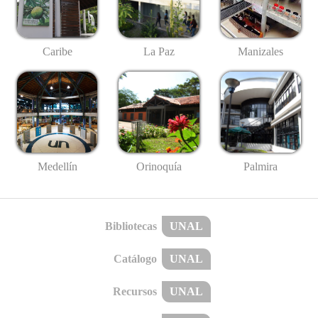
Caribe
La Paz
Manizales
Medellín
Palmira
Orinoquía
Bibliotecas
UNAL
Catálogo
UNAL
Recursos
UNAL