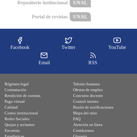
Repositorio institucional
UNAL
Portal de revistas
UNAL
Facebook
Twitter
YouTube
Email
RSS
Régimen legal
Talento humano
Contratación
Ofertas de empleo
Rendición de cuentas
Concurso docente
Pago virtual
Control interno
Calidad
Buzón de notificaciones
Correo institucional
Mapa del sitio
Redes Sociales
FAQ
Quejas y reclamos
Atención en línea
Encuesta
Contáctenos
Estadísticas
Glosario