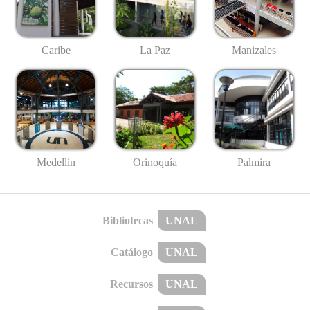
Caribe
La Paz
Manizales
Medellín
Palmira
Orinoquía
Bibliotecas
UNAL
Catálogo
UNAL
Recursos
UNAL