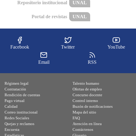
Repositorio institucional
UNAL
Portal de revistas
UNAL
Facebook
Twitter
YouTube
Email
RSS
Régimen legal
Talento humano
Contratación
Ofertas de empleo
Rendición de cuentas
Concurso docente
Pago virtual
Control interno
Calidad
Buzón de notificaciones
Correo institucional
Mapa del sitio
Redes Sociales
FAQ
Quejas y reclamos
Atención en línea
Encuesta
Contáctenos
Estadísticas
Glosario