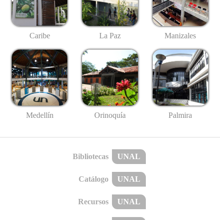
Caribe
La Paz
Manizales
Medellín
Palmira
Orinoquía
Bibliotecas
UNAL
Catálogo
UNAL
Recursos
UNAL