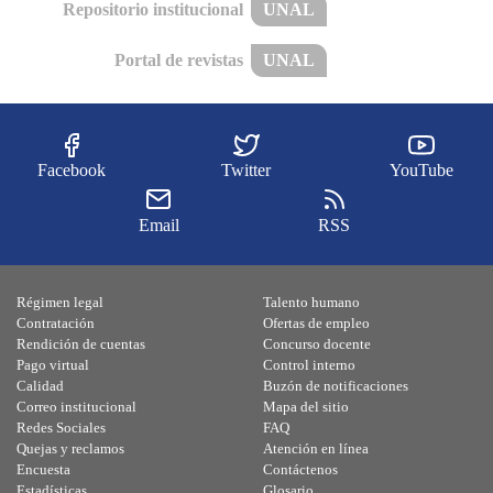
Repositorio institucional
UNAL
Portal de revistas
UNAL
Facebook
Twitter
YouTube
Email
RSS
Régimen legal
Talento humano
Contratación
Ofertas de empleo
Rendición de cuentas
Concurso docente
Pago virtual
Control interno
Calidad
Buzón de notificaciones
Correo institucional
Mapa del sitio
Redes Sociales
FAQ
Quejas y reclamos
Atención en línea
Encuesta
Contáctenos
Estadísticas
Glosario