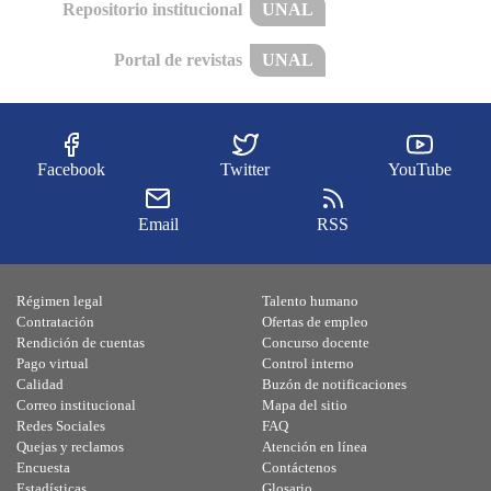
Repositorio institucional
UNAL
Portal de revistas
UNAL
Facebook
Twitter
YouTube
Email
RSS
Régimen legal
Talento humano
Contratación
Ofertas de empleo
Rendición de cuentas
Concurso docente
Pago virtual
Control interno
Calidad
Buzón de notificaciones
Correo institucional
Mapa del sitio
Redes Sociales
FAQ
Quejas y reclamos
Atención en línea
Encuesta
Contáctenos
Estadísticas
Glosario