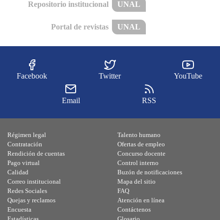
Repositorio institucional
UNAL
Portal de revistas
UNAL
Facebook
Twitter
YouTube
Email
RSS
Régimen legal
Talento humano
Contratación
Ofertas de empleo
Rendición de cuentas
Concurso docente
Pago virtual
Control interno
Calidad
Buzón de notificaciones
Correo institucional
Mapa del sitio
Redes Sociales
FAQ
Quejas y reclamos
Atención en línea
Encuesta
Contáctenos
Estadísticas
Glosario