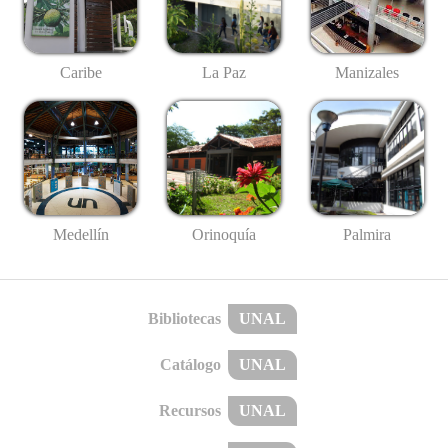
Caribe
La Paz
Manizales
Medellín
Palmira
Orinoquía
Bibliotecas
UNAL
Catálogo
UNAL
Recursos
UNAL