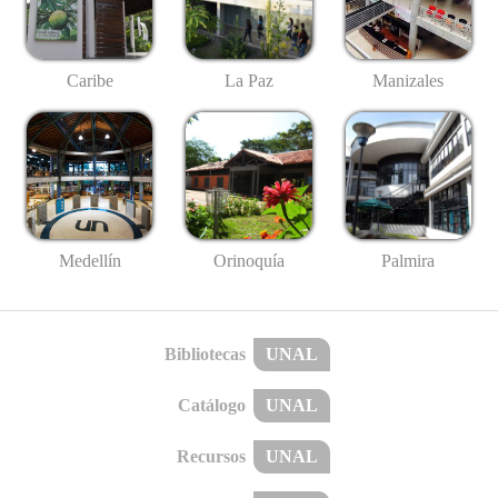
Caribe
La Paz
Manizales
Medellín
Palmira
Orinoquía
Bibliotecas
UNAL
Catálogo
UNAL
Recursos
UNAL