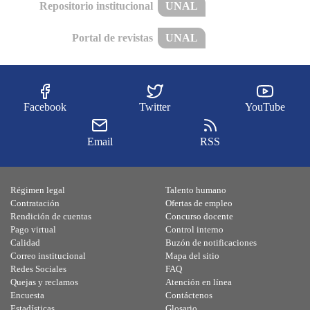
Repositorio institucional
UNAL
Portal de revistas
UNAL
Facebook
Twitter
YouTube
Email
RSS
Régimen legal
Talento humano
Contratación
Ofertas de empleo
Rendición de cuentas
Concurso docente
Pago virtual
Control interno
Calidad
Buzón de notificaciones
Correo institucional
Mapa del sitio
Redes Sociales
FAQ
Quejas y reclamos
Atención en línea
Encuesta
Contáctenos
Estadísticas
Glosario