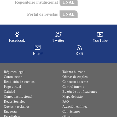
Repositorio institucional
UNAL
Portal de revistas
UNAL
Facebook
Twitter
YouTube
Email
RSS
Régimen legal
Talento humano
Contratación
Ofertas de empleo
Rendición de cuentas
Concurso docente
Pago virtual
Control interno
Calidad
Buzón de notificaciones
Correo institucional
Mapa del sitio
Redes Sociales
FAQ
Quejas y reclamos
Atención en línea
Encuesta
Contáctenos
Estadísticas
Glosario