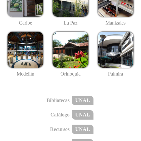
Caribe
La Paz
Manizales
Medellín
Palmira
Orinoquía
Bibliotecas
UNAL
Catálogo
UNAL
Recursos
UNAL