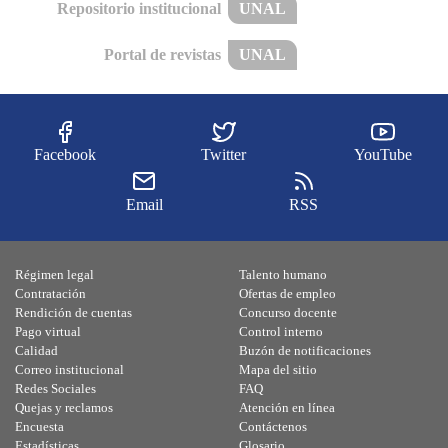
Repositorio institucional
UNAL
Portal de revistas
UNAL
Facebook
Twitter
YouTube
Email
RSS
Régimen legal
Talento humano
Contratación
Ofertas de empleo
Rendición de cuentas
Concurso docente
Pago virtual
Control interno
Calidad
Buzón de notificaciones
Correo institucional
Mapa del sitio
Redes Sociales
FAQ
Quejas y reclamos
Atención en línea
Encuesta
Contáctenos
Estadísticas
Glosario