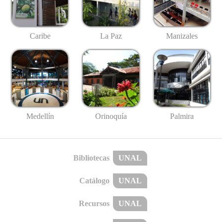
Caribe
La Paz
Manizales
Medellín
Palmira
Orinoquía
Bibliotecas
UNAL
Catálogo
UNAL
Recursos
UNAL