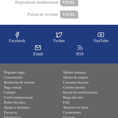
Repositorio institucional
UNAL
Portal de revistas
UNAL
Facebook
Twitter
YouTube
Email
RSS
Régimen legal
Talento humano
Contratación
Ofertas de empleo
Rendición de cuentas
Concurso docente
Pago virtual
Control interno
Calidad
Buzón de notificaciones
Correo institucional
Mapa del sitio
Redes Sociales
FAQ
Quejas y reclamos
Atención en línea
Encuesta
Contáctenos
Estadísticas
Glosario