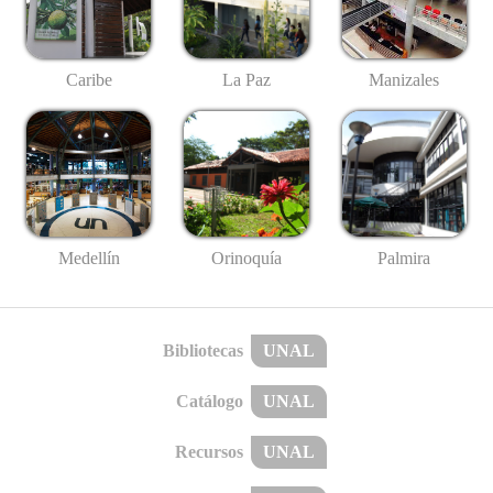
Caribe
La Paz
Manizales
Medellín
Palmira
Orinoquía
Bibliotecas
UNAL
Catálogo
UNAL
Recursos
UNAL