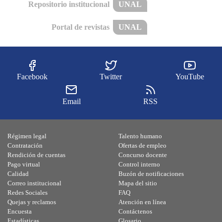
Repositorio institucional
UNAL
Portal de revistas
UNAL
Facebook
Twitter
YouTube
Email
RSS
Régimen legal
Talento humano
Contratación
Ofertas de empleo
Rendición de cuentas
Concurso docente
Pago virtual
Control interno
Calidad
Buzón de notificaciones
Correo institucional
Mapa del sitio
Redes Sociales
FAQ
Quejas y reclamos
Atención en línea
Encuesta
Contáctenos
Estadísticas
Glosario