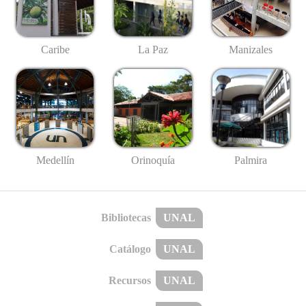
Caribe
La Paz
Manizales
Medellín
Palmira
Orinoquía
Bibliotecas
UNAL
Catálogo
UNAL
Recursos
UNAL