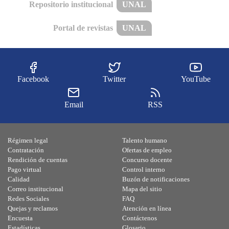
Repositorio institucional
UNAL
Portal de revistas
UNAL
Facebook
Twitter
YouTube
Email
RSS
Régimen legal
Talento humano
Contratación
Ofertas de empleo
Rendición de cuentas
Concurso docente
Pago virtual
Control interno
Calidad
Buzón de notificaciones
Correo institucional
Mapa del sitio
Redes Sociales
FAQ
Quejas y reclamos
Atención en línea
Encuesta
Contáctenos
Estadísticas
Glosario