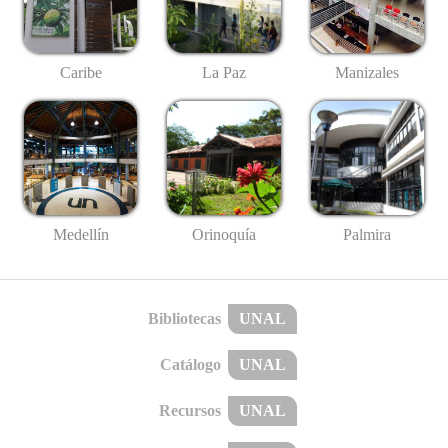
Caribe
La Paz
Manizales
Medellín
Palmira
Orinoquía
Bibliotecas
UNAL
Catálogo
UNAL
Recursos
UNAL