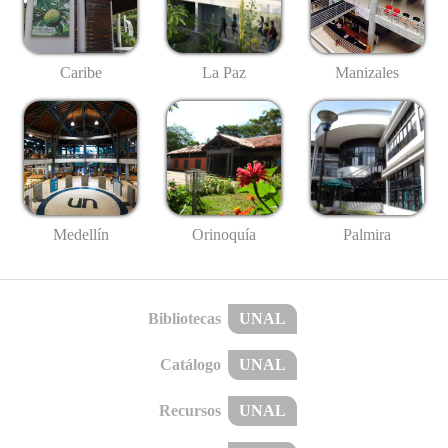
Caribe
La Paz
Manizales
Medellín
Palmira
Orinoquía
Bibliotecas
UNAL
Catálogo
UNAL
Recursos
UNAL