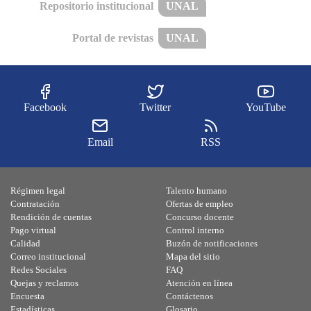
Repositorio institucional
UNAL
Portal de revistas
UNAL
Facebook
Twitter
YouTube
Email
RSS
Régimen legal
Talento humano
Contratación
Ofertas de empleo
Rendición de cuentas
Concurso docente
Pago virtual
Control interno
Calidad
Buzón de notificaciones
Correo institucional
Mapa del sitio
Redes Sociales
FAQ
Quejas y reclamos
Atención en línea
Encuesta
Contáctenos
Estadísticas
Glosario