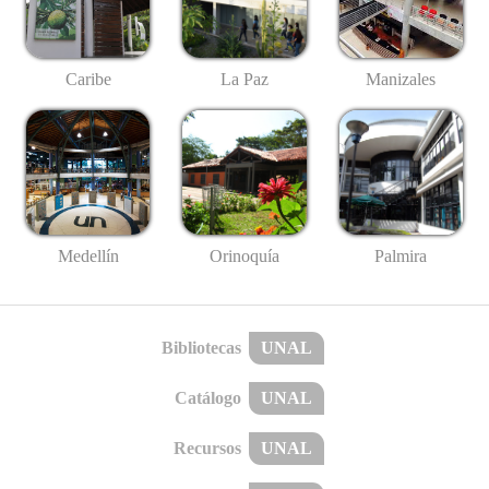
Caribe
La Paz
Manizales
Medellín
Palmira
Orinoquía
Bibliotecas
UNAL
Catálogo
UNAL
Recursos
UNAL