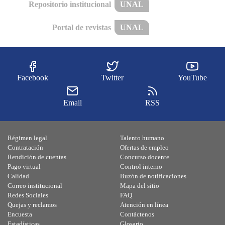
Repositorio institucional
UNAL
Portal de revistas
UNAL
Facebook
Twitter
YouTube
Email
RSS
Régimen legal
Talento humano
Contratación
Ofertas de empleo
Rendición de cuentas
Concurso docente
Pago virtual
Control interno
Calidad
Buzón de notificaciones
Correo institucional
Mapa del sitio
Redes Sociales
FAQ
Quejas y reclamos
Atención en línea
Encuesta
Contáctenos
Estadísticas
Glosario