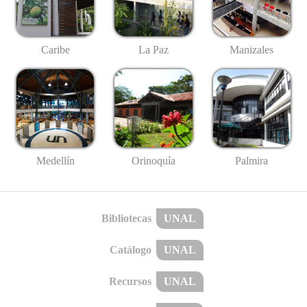
Caribe
La Paz
Manizales
Medellín
Palmira
Orinoquía
Bibliotecas
UNAL
Catálogo
UNAL
Recursos
UNAL