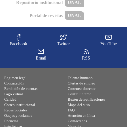
Repositorio institucional
UNAL
Portal de revistas
UNAL
Facebook
Twitter
YouTube
Email
RSS
Régimen legal
Talento humano
Contratación
Ofertas de empleo
Rendición de cuentas
Concurso docente
Pago virtual
Control interno
Calidad
Buzón de notificaciones
Correo institucional
Mapa del sitio
Redes Sociales
FAQ
Quejas y reclamos
Atención en línea
Encuesta
Contáctenos
Estadísticas
Glosario