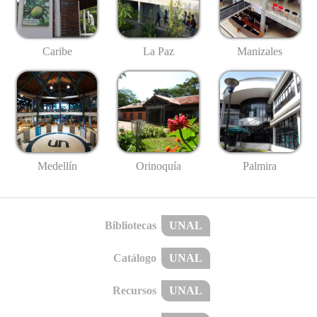
Caribe
La Paz
Manizales
Medellín
Palmira
Orinoquía
Bibliotecas
UNAL
Catálogo
UNAL
Recursos
UNAL