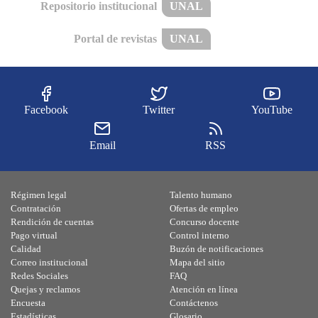
Repositorio institucional
UNAL
Portal de revistas
UNAL
Facebook
Twitter
YouTube
Email
RSS
Régimen legal
Talento humano
Contratación
Ofertas de empleo
Rendición de cuentas
Concurso docente
Pago virtual
Control interno
Calidad
Buzón de notificaciones
Correo institucional
Mapa del sitio
Redes Sociales
FAQ
Quejas y reclamos
Atención en línea
Encuesta
Contáctenos
Estadísticas
Glosario