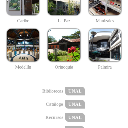
Caribe
La Paz
Manizales
Medellín
Palmira
Orinoquía
Bibliotecas
UNAL
Catálogo
UNAL
Recursos
UNAL