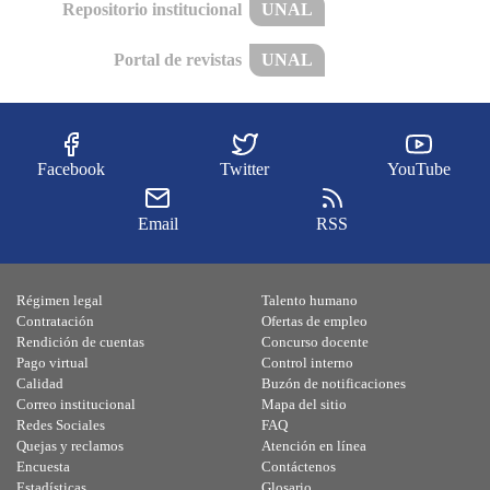
Repositorio institucional
UNAL
Portal de revistas
UNAL
Facebook
Twitter
YouTube
Email
RSS
Régimen legal
Talento humano
Contratación
Ofertas de empleo
Rendición de cuentas
Concurso docente
Pago virtual
Control interno
Calidad
Buzón de notificaciones
Correo institucional
Mapa del sitio
Redes Sociales
FAQ
Quejas y reclamos
Atención en línea
Encuesta
Contáctenos
Estadísticas
Glosario