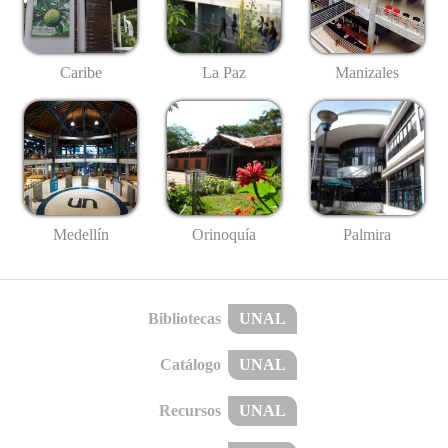
Caribe
La Paz
Manizales
Medellín
Palmira
Orinoquía
Bibliotecas
UNAL
Catálogo
UNAL
Recursos
UNAL