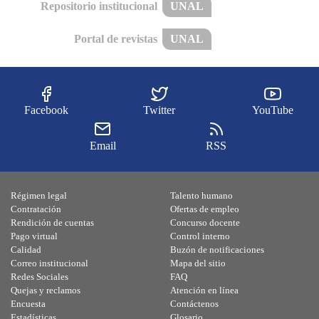
Repositorio institucional
UNAL
Portal de revistas
UNAL
Facebook
Twitter
YouTube
Email
RSS
Régimen legal
Talento humano
Contratación
Ofertas de empleo
Rendición de cuentas
Concurso docente
Pago virtual
Control interno
Calidad
Buzón de notificaciones
Correo institucional
Mapa del sitio
Redes Sociales
FAQ
Quejas y reclamos
Atención en línea
Encuesta
Contáctenos
Estadísticas
Glosario