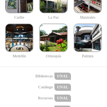
Caribe
La Paz
Manizales
Medellín
Palmira
Orinoquía
Bibliotecas
UNAL
Catálogo
UNAL
Recursos
UNAL