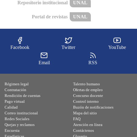
Repositorio institucional
UNAL
Portal de revistas
UNAL
Facebook
Twitter
YouTube
Email
RSS
Régimen legal
Talento humano
Contratación
Ofertas de empleo
Rendición de cuentas
Concurso docente
Pago virtual
Control interno
Calidad
Buzón de notificaciones
Correo institucional
Mapa del sitio
Redes Sociales
FAQ
Quejas y reclamos
Atención en línea
Encuesta
Contáctenos
Estadísticas
Glosario