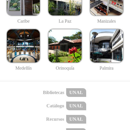
Caribe
La Paz
Manizales
Medellín
Palmira
Orinoquía
Bibliotecas
UNAL
Catálogo
UNAL
Recursos
UNAL