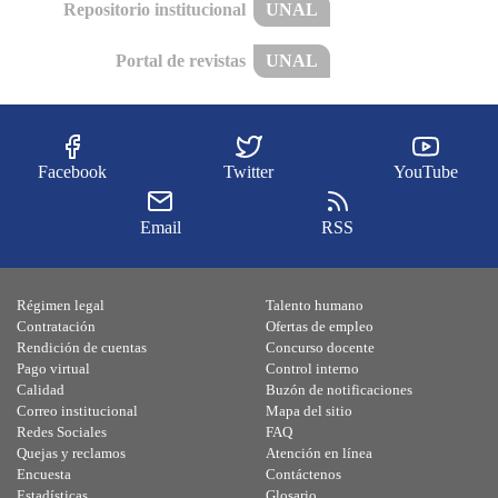
Repositorio institucional
UNAL
Portal de revistas
UNAL
Facebook
Twitter
YouTube
Email
RSS
Régimen legal
Talento humano
Contratación
Ofertas de empleo
Rendición de cuentas
Concurso docente
Pago virtual
Control interno
Calidad
Buzón de notificaciones
Correo institucional
Mapa del sitio
Redes Sociales
FAQ
Quejas y reclamos
Atención en línea
Encuesta
Contáctenos
Estadísticas
Glosario