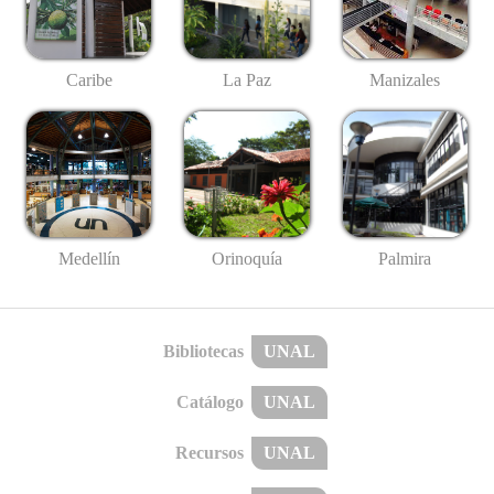
Caribe
La Paz
Manizales
Medellín
Palmira
Orinoquía
Bibliotecas
UNAL
Catálogo
UNAL
Recursos
UNAL