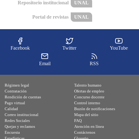
Repositorio institucional
UNAL
Portal de revistas
UNAL
Facebook
Twitter
YouTube
Email
RSS
Régimen legal
Talento humano
Contratación
Ofertas de empleo
Rendición de cuentas
Concurso docente
Pago virtual
Control interno
Calidad
Buzón de notificaciones
Correo institucional
Mapa del sitio
Redes Sociales
FAQ
Quejas y reclamos
Atención en línea
Encuesta
Contáctenos
Estadísticas
Glosario