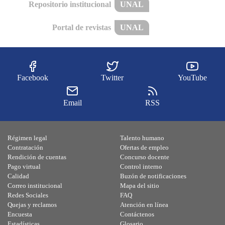
Repositorio institucional
UNAL
Portal de revistas
UNAL
Facebook
Twitter
YouTube
Email
RSS
Régimen legal
Talento humano
Contratación
Ofertas de empleo
Rendición de cuentas
Concurso docente
Pago virtual
Control interno
Calidad
Buzón de notificaciones
Correo institucional
Mapa del sitio
Redes Sociales
FAQ
Quejas y reclamos
Atención en línea
Encuesta
Contáctenos
Estadísticas
Glosario