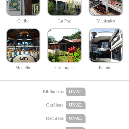
Caribe
La Paz
Manizales
Medellín
Palmira
Orinoquía
Bibliotecas
UNAL
Catálogo
UNAL
Recursos
UNAL