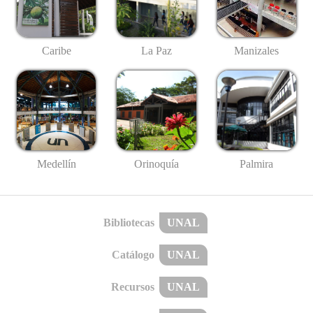
Caribe
La Paz
Manizales
Medellín
Palmira
Orinoquía
Bibliotecas
UNAL
Catálogo
UNAL
Recursos
UNAL