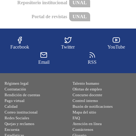
Repositorio institucional
UNAL
Portal de revistas
UNAL
Facebook
Twitter
YouTube
Email
RSS
Régimen legal
Talento humano
Contratación
Ofertas de empleo
Rendición de cuentas
Concurso docente
Pago virtual
Control interno
Calidad
Buzón de notificaciones
Correo institucional
Mapa del sitio
Redes Sociales
FAQ
Quejas y reclamos
Atención en línea
Encuesta
Contáctenos
Estadísticas
Glosario