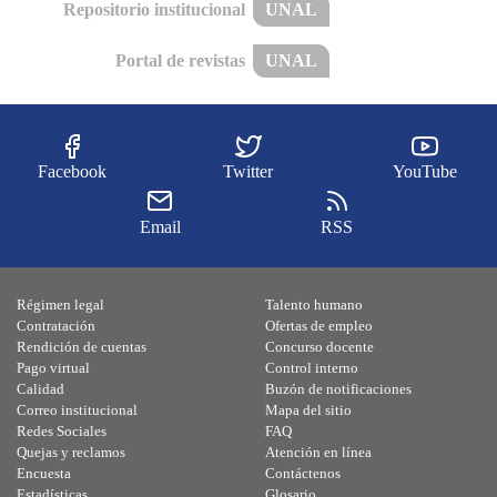
Repositorio institucional
UNAL
Portal de revistas
UNAL
Facebook
Twitter
YouTube
Email
RSS
Régimen legal
Talento humano
Contratación
Ofertas de empleo
Rendición de cuentas
Concurso docente
Pago virtual
Control interno
Calidad
Buzón de notificaciones
Correo institucional
Mapa del sitio
Redes Sociales
FAQ
Quejas y reclamos
Atención en línea
Encuesta
Contáctenos
Estadísticas
Glosario