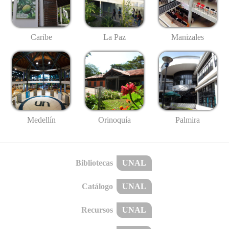
Caribe
La Paz
Manizales
Medellín
Palmira
Orinoquía
Bibliotecas
UNAL
Catálogo
UNAL
Recursos
UNAL