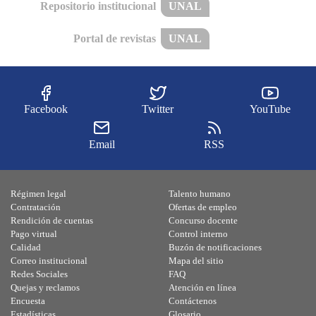
Repositorio institucional
UNAL
Portal de revistas
UNAL
Facebook
Twitter
YouTube
Email
RSS
Régimen legal
Talento humano
Contratación
Ofertas de empleo
Rendición de cuentas
Concurso docente
Pago virtual
Control interno
Calidad
Buzón de notificaciones
Correo institucional
Mapa del sitio
Redes Sociales
FAQ
Quejas y reclamos
Atención en línea
Encuesta
Contáctenos
Estadísticas
Glosario