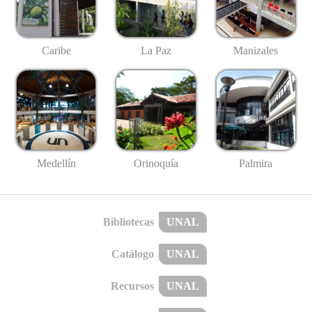
Caribe
La Paz
Manizales
Medellín
Palmira
Orinoquía
Bibliotecas
UNAL
Catálogo
UNAL
Recursos
UNAL