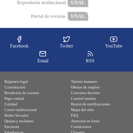
Repositorio institucional
UNAL
Portal de revistas
UNAL
Facebook
Twitter
YouTube
Email
RSS
Régimen legal
Talento humano
Contratación
Ofertas de empleo
Rendición de cuentas
Concurso docente
Pago virtual
Control interno
Calidad
Buzón de notificaciones
Correo institucional
Mapa del sitio
Redes Sociales
FAQ
Quejas y reclamos
Atención en línea
Encuesta
Contáctenos
Estadísticas
Glosario