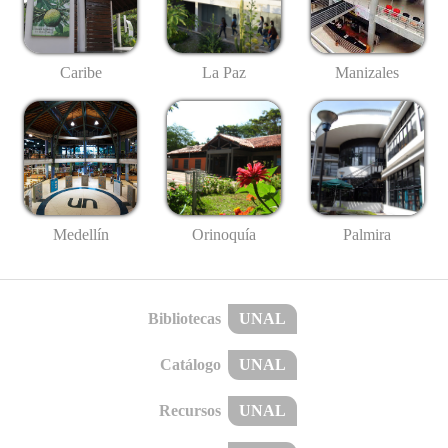
Caribe
La Paz
Manizales
Medellín
Palmira
Orinoquía
Bibliotecas
UNAL
Catálogo
UNAL
Recursos
UNAL