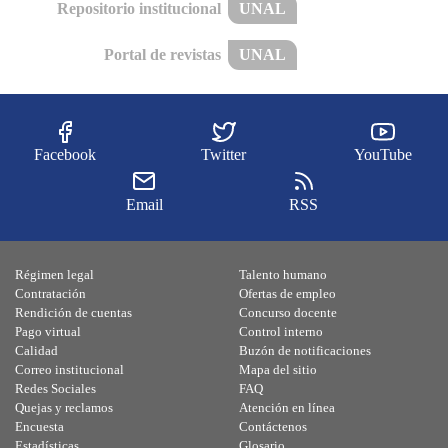
Repositorio institucional
UNAL
Portal de revistas
UNAL
Facebook
Twitter
YouTube
Email
RSS
Régimen legal
Talento humano
Contratación
Ofertas de empleo
Rendición de cuentas
Concurso docente
Pago virtual
Control interno
Calidad
Buzón de notificaciones
Correo institucional
Mapa del sitio
Redes Sociales
FAQ
Quejas y reclamos
Atención en línea
Encuesta
Contáctenos
Estadísticas
Glosario