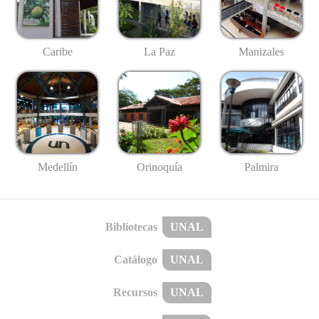
Caribe
La Paz
Manizales
Medellín
Palmira
Orinoquía
Bibliotecas
UNAL
Catálogo
UNAL
Recursos
UNAL