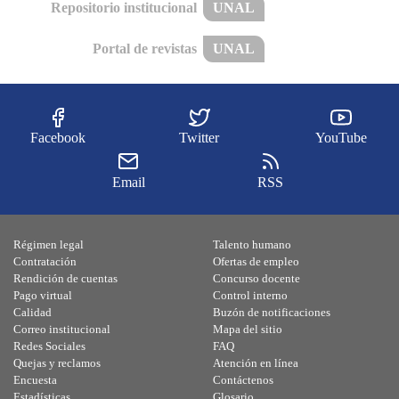
Repositorio institucional
UNAL
Portal de revistas
UNAL
Facebook
Twitter
YouTube
Email
RSS
Régimen legal
Talento humano
Contratación
Ofertas de empleo
Rendición de cuentas
Concurso docente
Pago virtual
Control interno
Calidad
Buzón de notificaciones
Correo institucional
Mapa del sitio
Redes Sociales
FAQ
Quejas y reclamos
Atención en línea
Encuesta
Contáctenos
Estadísticas
Glosario