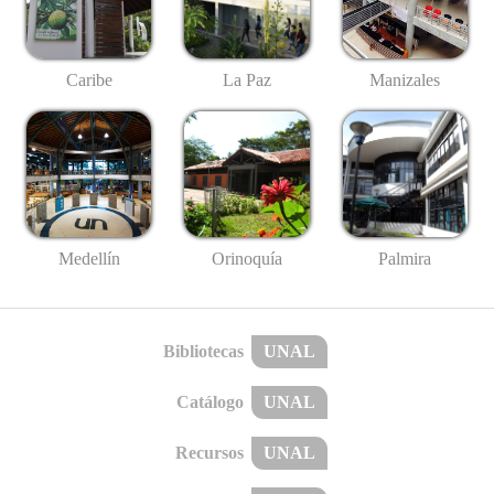
Caribe
La Paz
Manizales
Medellín
Palmira
Orinoquía
Bibliotecas
UNAL
Catálogo
UNAL
Recursos
UNAL