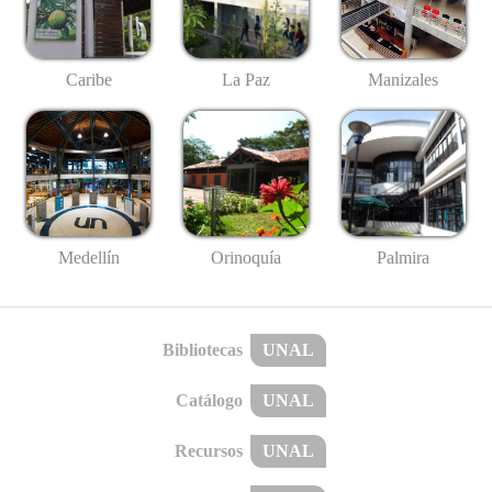
Caribe
La Paz
Manizales
Medellín
Palmira
Orinoquía
Bibliotecas
UNAL
Catálogo
UNAL
Recursos
UNAL