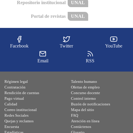
Repositorio institucional
UNAL
Portal de revistas
UNAL
Facebook
Twitter
YouTube
Email
RSS
Régimen legal
Talento humano
Contratación
Ofertas de empleo
Rendición de cuentas
Concurso docente
Pago virtual
Control interno
Calidad
Buzón de notificaciones
Correo institucional
Mapa del sitio
Redes Sociales
FAQ
Quejas y reclamos
Atención en línea
Encuesta
Contáctenos
Estadísticas
Glosario