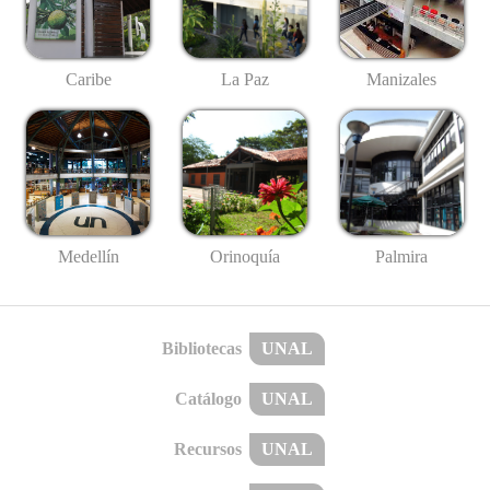
Caribe
La Paz
Manizales
Medellín
Palmira
Orinoquía
Bibliotecas
UNAL
Catálogo
UNAL
Recursos
UNAL