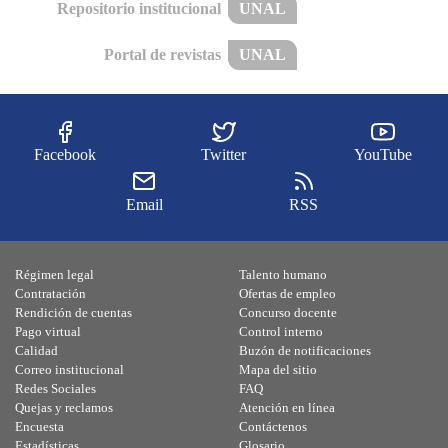
Repositorio institucional
UNAL
Portal de revistas
UNAL
Facebook
Twitter
YouTube
Email
RSS
Régimen legal
Talento humano
Contratación
Ofertas de empleo
Rendición de cuentas
Concurso docente
Pago virtual
Control interno
Calidad
Buzón de notificaciones
Correo institucional
Mapa del sitio
Redes Sociales
FAQ
Quejas y reclamos
Atención en línea
Encuesta
Contáctenos
Estadísticas
Glosario