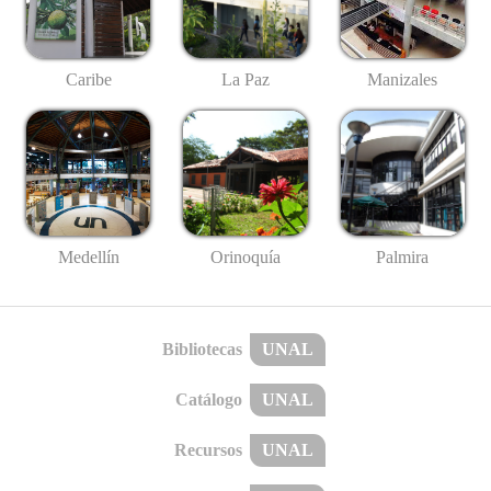
Caribe
La Paz
Manizales
Medellín
Palmira
Orinoquía
Bibliotecas
UNAL
Catálogo
UNAL
Recursos
UNAL