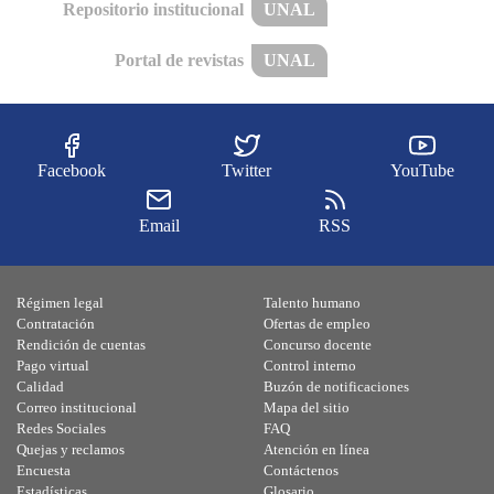
Repositorio institucional
UNAL
Portal de revistas
UNAL
Facebook
Twitter
YouTube
Email
RSS
Régimen legal
Talento humano
Contratación
Ofertas de empleo
Rendición de cuentas
Concurso docente
Pago virtual
Control interno
Calidad
Buzón de notificaciones
Correo institucional
Mapa del sitio
Redes Sociales
FAQ
Quejas y reclamos
Atención en línea
Encuesta
Contáctenos
Estadísticas
Glosario