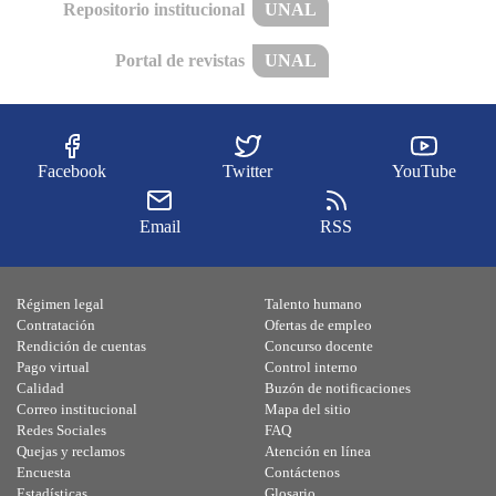
Repositorio institucional
UNAL
Portal de revistas
UNAL
Facebook
Twitter
YouTube
Email
RSS
Régimen legal
Talento humano
Contratación
Ofertas de empleo
Rendición de cuentas
Concurso docente
Pago virtual
Control interno
Calidad
Buzón de notificaciones
Correo institucional
Mapa del sitio
Redes Sociales
FAQ
Quejas y reclamos
Atención en línea
Encuesta
Contáctenos
Estadísticas
Glosario