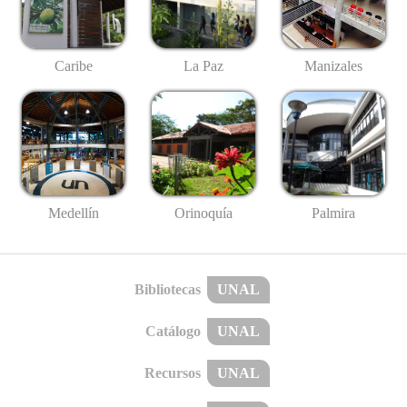
Caribe
La Paz
Manizales
Medellín
Palmira
Orinoquía
Bibliotecas
UNAL
Catálogo
UNAL
Recursos
UNAL