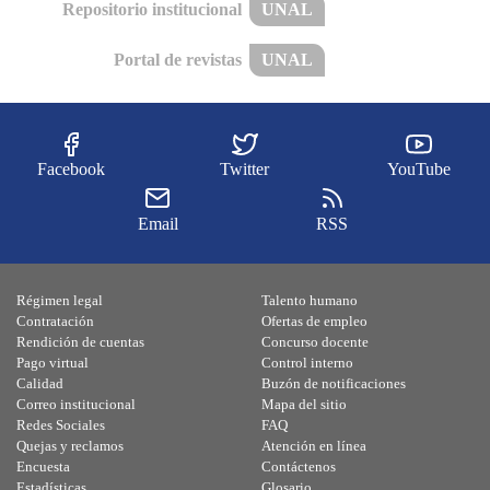
Repositorio institucional
UNAL
Portal de revistas
UNAL
Facebook
Twitter
YouTube
Email
RSS
Régimen legal
Talento humano
Contratación
Ofertas de empleo
Rendición de cuentas
Concurso docente
Pago virtual
Control interno
Calidad
Buzón de notificaciones
Correo institucional
Mapa del sitio
Redes Sociales
FAQ
Quejas y reclamos
Atención en línea
Encuesta
Contáctenos
Estadísticas
Glosario