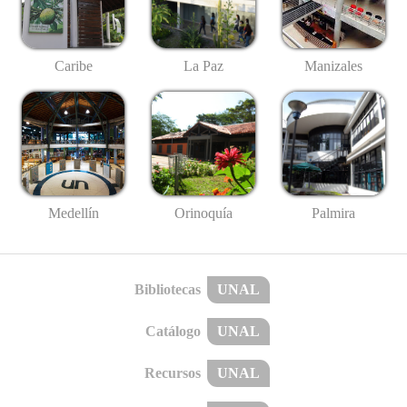
Caribe
La Paz
Manizales
Medellín
Palmira
Orinoquía
Bibliotecas
UNAL
Catálogo
UNAL
Recursos
UNAL